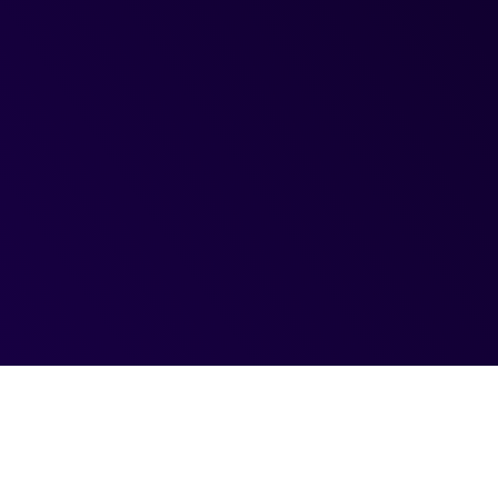
T
h
e
c
o
u
r
a
g
e
p
r
o
j
e
c
t
c
e
l
e
b
r
a
t
e
s
a
n
d
h
o
n
o
r
s
e
v
e
r
y
d
a
y
a
c
t
s
o
f
b
r
a
v
e
r
y
W
h
o
w
e
a
r
e
.
T
h
e
C
o
u
r
a
g
e
P
r
o
j
e
c
t
i
s
a
b
o
l
d
i
n
i
t
i
a
t
i
v
e